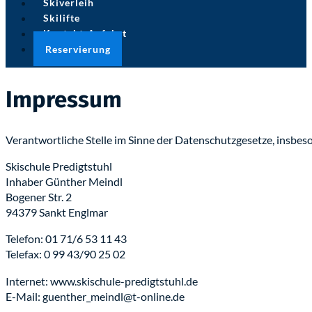
Skiverleih
Skilifte
Kontakt-Anfahrt
Reservierung
Impressum
Verantwortliche Stelle im Sinne der Datenschutzgesetze, insb
Skischule Predigtstuhl
Inhaber Günther Meindl
Bogener Str. 2
94379 Sankt Englmar
Telefon: 01 71/6 53 11 43
Telefax: 0 99 43/90 25 02
Internet: www.skischule-predigtstuhl.de
E-Mail: guenther_meindl@t-online.de